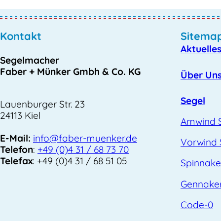
Kontakt
Sitema
Aktuelle
Segelmacher
Faber + Münker Gmbh & Co. KG
Über Un
Segel
Lauenburger Str. 23
24113 Kiel
Amwind 
E-Mail:
info@faber-muenker.de
Vorwind 
Telefon
:
+49 (0)4 31 / 68 73 70
Telefax
: +49 (0)4 31 / 68 51 05
Spinnake
Gennake
Code-0