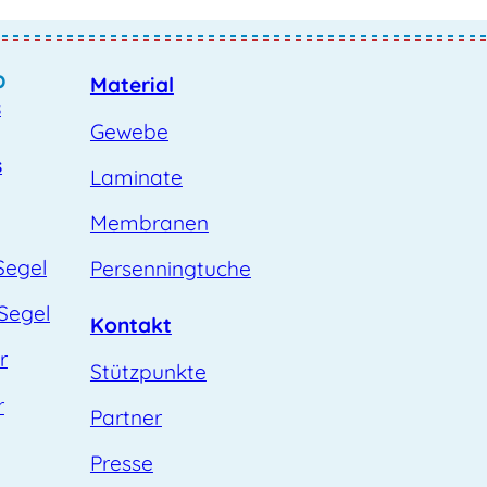
p
Material
s
Gewebe
s
Laminate
Membranen
Segel
Persenningtuche
Segel
Kontakt
r
Stützpunkte
r
Partner
Presse