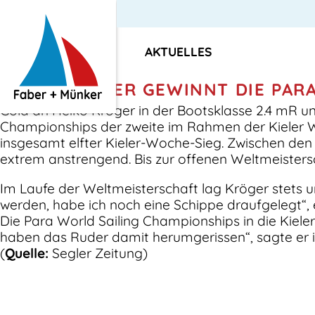
AKTUELLES
HEIKO KRÖGER GEWINNT DIE PAR
Gold an Heiko Kröger in der Bootsklasse 2.4 mR un
Championships der zweite im Rahmen der Kieler Woc
insgesamt elfter Kieler-Woche-Sieg. Zwischen den
extrem anstrengend. Bis zur offenen Weltmeistersc
Im Laufe der Weltmeisterschaft lag Kröger stets u
werden, habe ich noch eine Schippe draufgelegt“, 
Die Para World Sailing Championships in die Kieler 
haben das Ruder damit herumgerissen“, sagte er i
(
Quelle:
Segler Zeitung)